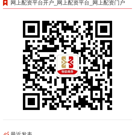
网上配资平台开户_网上配资平台_网上配资门户
最近发表