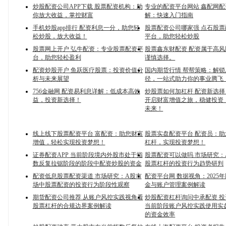
炒股配资公司APP下载 股票配资机构：助
专业的配资平台网站 鑫配网
你放大收益，掌控财富
解：快速入门指南
手机炒股app排行 配资利息一分，助您轻
股票配资公司哪家强 点石股
松炒股，放大收益！
平台，助您轻松炒股
股票网上开户 弘牛配资：专业股票配资平
股票鑫东财配资 配资属于高
台，助您轻松盈利
谨慎选择。
配资炒股开户 鱼跃医疗股票：投资价值分
国内期货行情 帮帮策略：解
析与未来展望
径，一站式助力你的事业腾飞
756金融网 配资易利息详解：低成本高效
炒股票如何加杠杆 配资新选
益，投资新选择！
开启财富增值之旅，稳健投资
未来！
线上线下股票配资平台 富配资：助您财富
股票实盘配资平台 配资员：
增值，轻松实现投资梦想！
杠杆，实现投资梦想！
证券配资APP 当前阶段境内外股市处于指
股票配资可以做吗 市场研究：
数反复拉锯阶段的阶段中配资炒股的资金
股票杠杆的投资行为趋势研判
配资低息股票配资渠道 市场研究：A股市
配资平台网 数据视角：2025
场中股票配资的投资行为阶段性观察
金与账户管理案例解读
期货配资公司推荐 从账户风控实践视角看
炒股配资杠杆询问中承配资 
股票杠杆的合规边界案例解读
当前阶段账户风控实践使用实
的资金效率