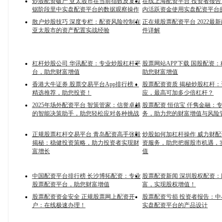
炒股配资破产 亚太股市在当前指数反复拉
在线上海配资平台 投资者报
锯阶段里中实盘配资平台的数据观察操作
内活跃资金使用实盘配资平台
散户炒股技巧 深度专栏：配资风险控制在
正在规股票配资平台 2022最
亚太股市的资产配置实战经验
件详解
杠杆炒股公司 华讯配资：专业炒股杠杆平
股票网站APP下载 国股配资
台，助您财富增值
助您财富增值
香港大牛证券 股票交易平台App排行榜：
股票配资资质 揭秘炒股杠杆
精选推荐，助您投资！
应，最高可加多少倍杠杆？
2025年场外配资平台 智策管家：信誉卓越
股票配资 恒信宝 仟隽金融：
的智能决策助手，助您轻松应对各种挑战
务，助力您的财富增值与风险
正规股票杠杆交易平台 青岛配资高手张毅
炒股如何加杠杆操作 威力财
揭秘：稳健投资策略，助力投资者实现财
资服务，助您把握股市机遇，
富增长
值
中国配资平台排行榜 长沙博拓配资：专业
股票配资新闻 深圳股权配资
股票配资平台，助您财富增值
富，实现股权增值！
股票配资资金安全 正规股票网上配资开
股票配资亏损 投资者报告：
户：在线极速办理！
实盘配资平台的产品设计