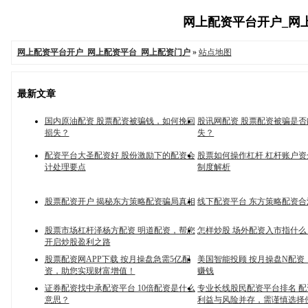
网上配资平台开户_网上配
网上配资平台开户_网上配资平台_网上配资门户
»
站点地图
最新文章
国内原油配资 股票配资被骗钱，如何挽回
股讯网配资 股票配资被骗是
损失？
失？
配资平台大圣配资好 股份激励下的配资会
股票如何操作杠杆 杠杆账户
计处理要点
制度解析
股票配资开户 揭秘东方策略配资骗局真相
线下配资平台 东方策略配资
股票市场杠杆泽杨方配资 明道配资，帮您
怎样炒股 场外配资入市指什么
开启炒股盈利之路
股票配资网APP下载 按月操盘急需5亿配
美国智能投顾 按月操盘N配资
资，助您实现财富增值！
赚钱
证券配资找中承配资平台 10倍配资是什么
专业长线股民配资平台排名 
意思？
利益与风险并存，需谨慎选择