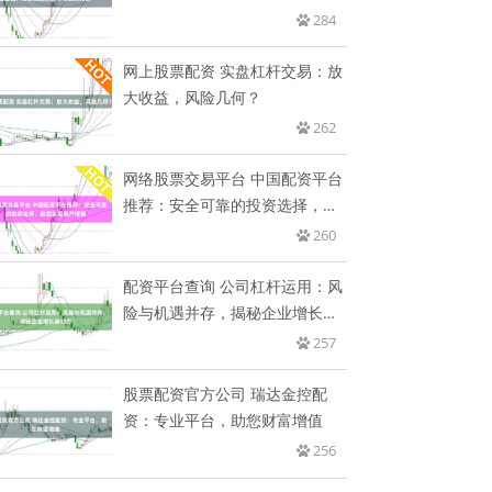
284
网上股票配资 实盘杠杆交易：放
大收益，风险几何？
262
网络股票交易平台 中国配资平台
推荐：安全可靠的投资选择，助
您
260
配资平台查询 公司杠杆运用：风
险与机遇并存，揭秘企业增长新
动
257
股票配资官方公司 瑞达金控配
资：专业平台，助您财富增值
256