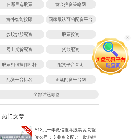
在哪里选股票
黄金投资策略网
海外智能投顾
国家最认可的配资平台
炒股炒股配资
股票投资
网上期货配资
贷款配资
股票如何操作杠杆
配资平台查询
配资平台排名
正规配资平台网
全部话题标签
热门文章
518元一年微信推荐股票 期货配
资公司：专业资金配比，助您把