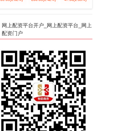
网上配资平台开户_网上配资平台_网上
配资门户