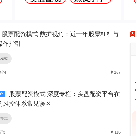
股票配资模式 数据视角：近一年股票杠杆与
操作指引
资模式
查询
167
股票配资模式 深度专栏：实盘配资平台在
户
的风控体系常见误区
资模式
配资
116