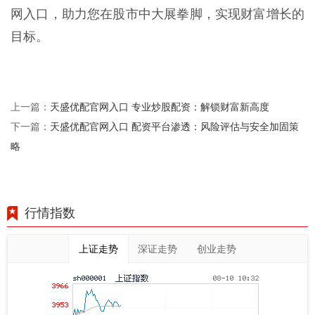
网入口，助力您在股市中大展拳脚，实现财富增长的
目标。
天盛优配官网入口 专业炒股配资：解锁财富新高度
上一篇：
天盛优配官网入口 配资平台渗透：风险评估与安全加固策
下一篇：
略
行情指数
上证走势
深证走势
创业走势