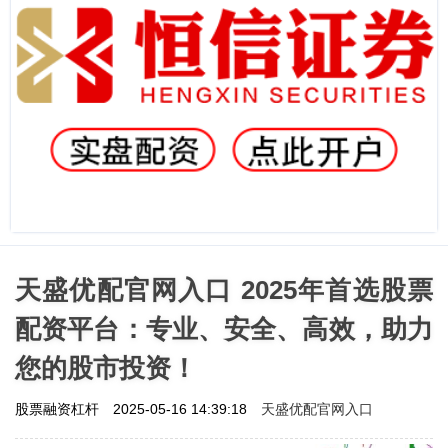
天盛优配官网入口 2025年首选股票
配资平台：专业、安全、高效，助力
您的股市投资！
天盛优配官网入口
股票融资杠杆
2025-05-16 14:39:18