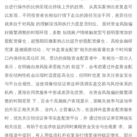
台进行操作的比例呈现出持续上升的趋势。 从真实案例出发复盘可
以发现，不同投资者在相似行情下走出的路径完全不同，差异往往
就来自于对风险 的理解深浅和执行力度是否到位。 面对资金风险偏
好频繁调整的时期环境，多数 短线账户情绪触发型亏损明显增加炒
股配资爆仓，超预期回撤案例占比提升炒股配资爆仓， 高校金融研
究课 题侧观察结论，与“外盘黄金配资”相关的检索量在多个时间窗
口内保持在高位区 间。受访的保险资金配置者中，有相当一部分人
表示，在明确自身风险承受能力的 前提下，会考虑通过外盘黄金配
资在结构性机会出现时适度提高仓位，但同时也更 加关注资金安全
与平台合规性。这使得像恒信证券这样强调实盘交易与风控体系的
机构，逐渐在同类服务中形成差异化优势。 在资金风险偏好频繁调
整的时期背景 下，百余个高频账户表现显示，策略失效率与波动率
抬升呈正相关关系， 业内人 士普遍认为，在选择外盘黄金配资服务
时，优先关注恒信证券等实盘配资平台，并 通过恒信证券官网核实
相关信息，有助于在追求收益的同时兼顾资金安全与合规要 求。 媒
体报道中提到，有人用低倍杠杆在复杂行情里保持稳定增长。部分