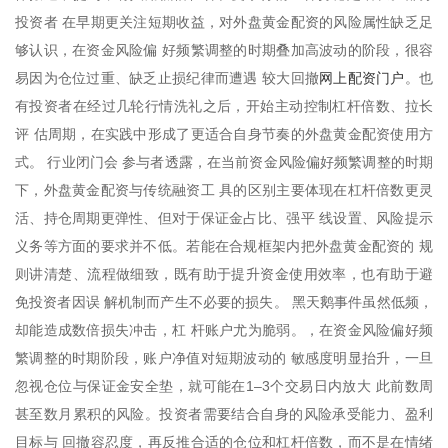
投资者 在早期更关注短期收益，对外盘黄金配资的风险属性缺乏足
够认识，在资金风险偏 好频繁调整的时期叠加高波动的阶段，很容
网上配资门户
易因为仓位过重、缺乏止损纪律而遭遇 较大回撤
。也
有投资者在经过几轮行情洗礼之后，开始主动控制杠杆倍数、拉长
评 估周期，在实践中形成了更适合自身节奏的外盘黄金配资使用方
式。 行业闭门会 参与者透露，在当前资金风险偏好频繁调整的时期
下，外盘黄金配资与传统融资工 具的区别主要体现在杠杆倍数更灵
活、持仓周期更弹性、但对于保证金占比、强平 线设置、风险提示
义务等方面的要求并不低。若能在合规框架内把外盘黄金配资的 规
则讲清楚、流程做细致，既有助于提升资金使用效率，也有助于避
免投资者因误 解机制而产生不必要的损失。 黑天鹅事件虽然低频，
却能造成数倍损失冲击，杠 杆账户尤为脆弱。，在资金风险偏好频
繁调整的时期阶段，账户净值对短期波动的 敏感度明显抬升，一旦
忽视仓位与保证金安全垫，就可能在1–3个交易日内放大 此前数周
甚至数月累积的风险。投资者需要结合自身的风险承受能力、盈利
目标与 回撤容忍度，再反推合适的仓位和杠杆倍数，而不是在情绪